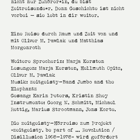
nicht nur Zuhörer*in, du bist
Zeitreisende*r. Denn Geschichte ist nicht
vorbei – sie lebt in dir weiter.
Eine Reise durch Raum und Zeit von und
mit Oliver M. Pawlak und Matthias
Morgenroth
Weitere Sprecherin: Marja Kersten
Lesungen: Marja Kersten, Hellmuth Opitz,
Oliver M. Pawlak
Musik: zeitgeisty-Band Jumbo and the
Elephantz
Gesang: Karin Peters, Kristin Shey
Instrumente: Georg N. Schmitt, Michael
Rettig, Marius Strootmann, Jens Korte.
Die zeitgeisty-Hörreise zum Projekt
»zeitgeisty. be part of ... Revolution /
Disillusion 1968-1978« wird gefördert