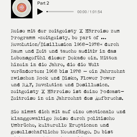
Part 2
00:00 / 1:01:54
Reise mit der zeitgeisty X Hörreise zum
Programm »zeitgeisty. be part of …
Revolution/Disillusion 1968-1978« durch
Raum und Zeit und tauche auditiv in das
Lebensgefühl dieser Dekade ein. Mitten
hinein in die Jahre, die die Welt
veränderten: 1968 bis 1978 – ein Jahrzehnt
zwischen Rock und Disko, Flower Power
und RAF, Revolution und Desillusion.
zeitgeisty X Hörreise ist deine Podcast-
Zeitreise in ein Jahrzehnt des Aufbruchs.
Sie nimmt dich mit auf eine emotionale und
klanggewaltige Reise durch politische
Umbrüche, kulturelle Eruptionen und
gesellschaftliche Neuanfänge. Du bist