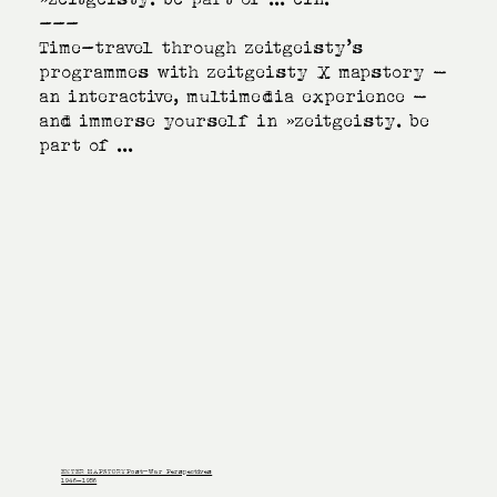
---
Time-travel through zeitgeisty’s
programmes with zeitgeisty X mapstory –
an interactive, multimedia experience –
and immerse yourself in »zeitgeisty. be
part of ...
ENTER MAPSTORYPost-War Perspectives
1946–1956